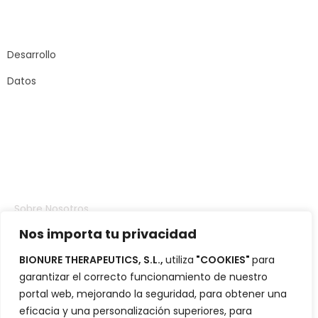
Carrer Sant Joan
de Malta, 145
08018 – Barcelona
Desarrollo
Datos
Compañia
Sobre Nosotros
Nos importa tu privacidad
Inversores
BIONURE THERAPEUTICS, S.L.,
utiliza
"COOKIES"
para
Portafolio
garantizar el correcto funcionamiento de nuestro
Blog
portal web, mejorando la seguridad, para obtener una
eficacia y una personalización superiores, para
Contacto