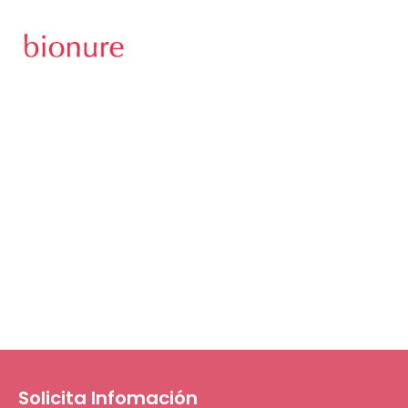
ESP
Invierte en Biotecnología /
Desarrollo De Fármacos
Más información
Solicita Infomación