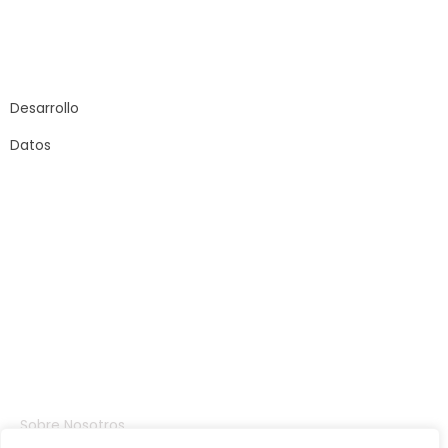
Carrer Sant Joan
de Malta, 145
08018 – Barcelona
Desarrollo
Datos
Compañia
Sobre Nosotros