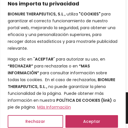
Nos importa tu privacidad
Inversores
BIONURE THERAPEUTICS, S.L.,
utiliza
"COOKIES"
para
Portafolio
garantizar el correcto funcionamiento de nuestro
Blog
portal web, mejorando la seguridad, para obtener una
eficacia y una personalización superiores, para
Contacto
recoger datos estadísticos y para mostrarle publicidad
relevante.
Ciencia
Haga clic en "
ACEPTAR
" para autorizar su uso, en
“RECHAZAR”
para rechazarlas o en
“MAS
Desarrollo
INFORMACIÓN”
para consultar información sobre
Datos
todas las cookies. En el caso de rechazarlas,
BIONURE
THERAPEUTICS, S.L.,
no puede garantizar la plena
funcionalidad de la página. Puede obtener más
información en nuestra
POLÍTICA DE COOKIES
(link)
a
Política de Cookies
y
Aviso legal y política de privacidad
pie de página.
Más Información
© 2022 Bionure
Rechazar
Aceptar