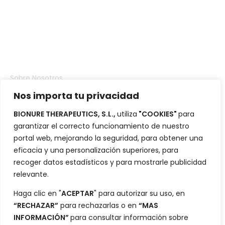
Compañia
Sobre Nosotros
Nos importa tu privacidad
Inversores
BIONURE THERAPEUTICS, S.L.,
utiliza
"COOKIES"
para
Portafolio
garantizar el correcto funcionamiento de nuestro
Blog
portal web, mejorando la seguridad, para obtener una
eficacia y una personalización superiores, para
Contacto
recoger datos estadísticos y para mostrarle publicidad
relevante.
Ciencia
Haga clic en "
ACEPTAR
" para autorizar su uso, en
“RECHAZAR”
para rechazarlas o en
“MAS
Desarrollo
INFORMACIÓN”
para consultar información sobre
Datos