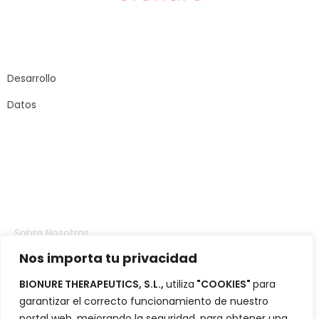
Carrer Sant Joan
de Malta, 145
08018 – Barcelona
Desarrollo
Datos
Compañia
Sobre Nosotros
Nos importa tu privacidad
Inversores
BIONURE THERAPEUTICS, S.L.,
utiliza
"COOKIES"
para
Portafolio
garantizar el correcto funcionamiento de nuestro
Blog
portal web, mejorando la seguridad, para obtener una