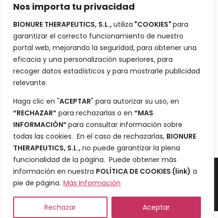
Nos importa tu privacidad
Inversores
BIONURE THERAPEUTICS, S.L.,
utiliza
"COOKIES"
para
Portafolio
garantizar el correcto funcionamiento de nuestro
Blog
portal web, mejorando la seguridad, para obtener una
eficacia y una personalización superiores, para
Contacto
recoger datos estadísticos y para mostrarle publicidad
relevante.
Ciencia
Haga clic en "
ACEPTAR
" para autorizar su uso, en
“RECHAZAR”
para rechazarlas o en
“MAS
Desarrollo
INFORMACIÓN”
para consultar información sobre
Datos
todas las cookies. En el caso de rechazarlas,
BIONURE
THERAPEUTICS, S.L.,
no puede garantizar la plena
funcionalidad de la página. Puede obtener más
información en nuestra
POLÍTICA DE COOKIES
(link)
a
Política de Cookies
y
Aviso legal y política de privacidad
pie de página.
Más Información
© 2022 Bionure
Rechazar
Aceptar