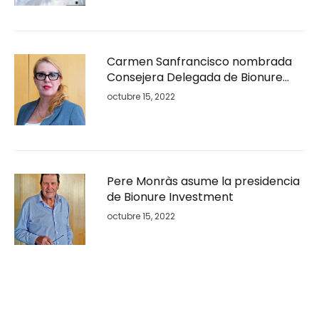
Carmen Sanfrancisco nombrada
Consejera Delegada de Bionure
Investment.
octubre 15, 2022
Pere Monràs asume la presidencia
de Bionure Investment
octubre 15, 2022