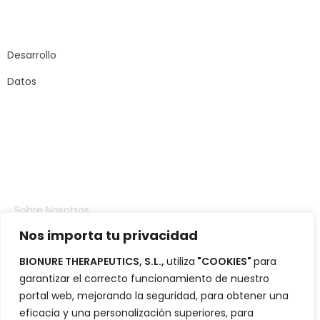
Carrer Sant Joan
de Malta, 145
08018 – Barcelona
Desarrollo
Datos
Compañia
Sobre Nosotros
Nos importa tu privacidad
Inversores
BIONURE THERAPEUTICS, S.L.,
utiliza
"COOKIES"
para
Portafolio
garantizar el correcto funcionamiento de nuestro
Blog
portal web, mejorando la seguridad, para obtener una
eficacia y una personalización superiores, para
Contacto