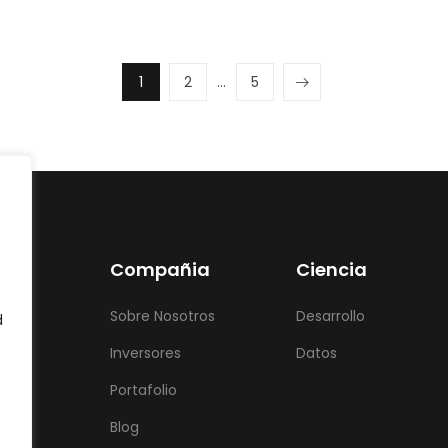
1
2
…
5
Compañia
Ciencia
Sobre Nosotros
Desarrollo
d
Inversores
Datos
Portafolio
Blog