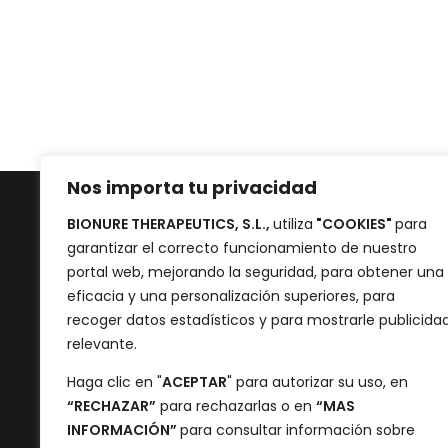
Nos importa tu privacidad
BIONURE THERAPEUTICS, S.L.,
utiliza
"COOKIES"
para
garantizar el correcto funcionamiento de nuestro
portal web, mejorando la seguridad, para obtener una
eficacia y una personalización superiores, para
recoger datos estadísticos y para mostrarle publicida
relevante.
Haga clic en "
ACEPTAR
" para autorizar su uso, en
Carrer Sant Joan
“RECHAZAR”
para rechazarlas o en
“MAS
de Malta, 145
INFORMACIÓN”
para consultar información sobre
08018 – Barcelona