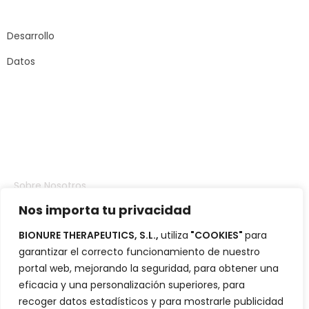
Carrer Sant Joan
de Malta, 145
08018 – Barcelona
Desarrollo
Datos
Compañia
Sobre Nosotros
Nos importa tu privacidad
Inversores
BIONURE THERAPEUTICS, S.L.,
utiliza
"COOKIES"
para
Portafolio
garantizar el correcto funcionamiento de nuestro
Blog
portal web, mejorando la seguridad, para obtener una
eficacia y una personalización superiores, para
Contacto
recoger datos estadísticos y para mostrarle publicidad