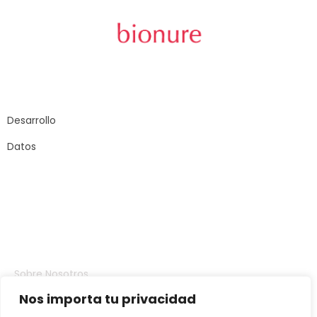
Carrer Sant Joan
de Malta, 145
08018 – Barcelona
Desarrollo
Datos
Compañia
Sobre Nosotros
Nos importa tu privacidad
Inversores