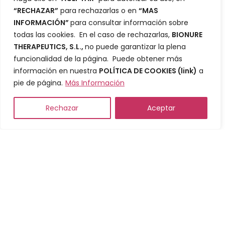
“RECHAZAR”
para rechazarlas o en
“MAS
Compañia
INFORMACIÓN”
para consultar información sobre
todas las cookies. En el caso de rechazarlas,
BIONURE
Sobre Nosotros
THERAPEUTICS, S.L.,
no puede garantizar la plena
funcionalidad de la página. Puede obtener más
Inversores
información en nuestra
POLÍTICA DE COOKIES
(link)
a
Portafolio
pie de página.
Más Información
Blog
Rechazar
Aceptar
Contacto
Ciencia
Desarrollo
Datos