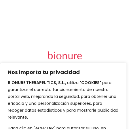
Nos importa tu privacidad
Carrer Sant Joan
de Malta, 145
BIONURE THERAPEUTICS, S.L.,
utiliza
"COOKIES"
para
08018 – Barcelona
garantizar el correcto funcionamiento de nuestro
Desarrollo
portal web, mejorando la seguridad, para obtener una
Datos
eficacia y una personalización superiores, para
recoger datos estadísticos y para mostrarle publicidad
relevante.
Haga clic en "
ACEPTAR
" para autorizar su uso, en